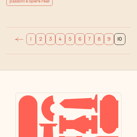
passioni e opere reali
1
2
3
4
5
6
7
8
9
10