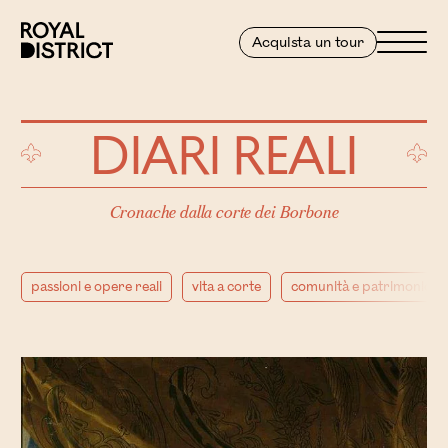
Vai al contenuto
Royal District
Menu
Acquista un tour
DIARI REALI
Cronache dalla corte dei Borbone
passioni e opere reali
vita a corte
comunità e patrimonio