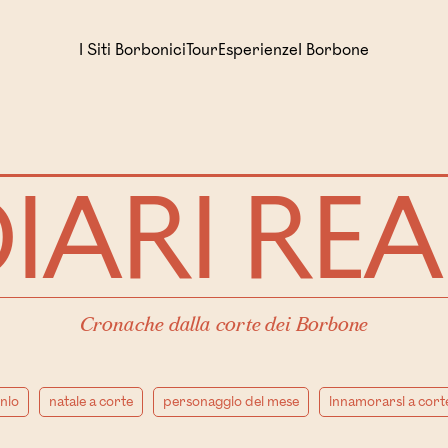
I Siti Borbonici
Tour
Esperienze
I Borbone
IARI REA
Cronache dalla corte dei Borbone
nio
natale a corte
personaggio del mese
innamorarsi a cort