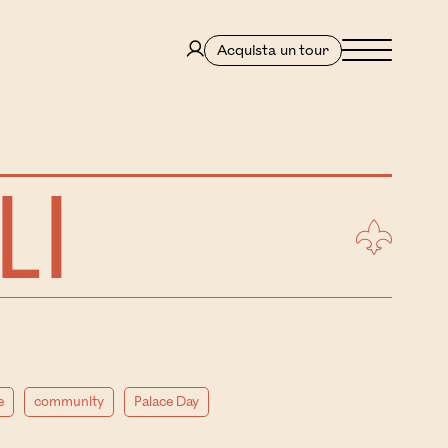
Menu
Acquista un tour
LI
e
community
Palace Day