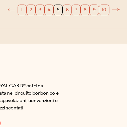
1
2
3
4
5
6
7
8
9
10
YAL CARD® entri da
ta nel circuito borbonico e
 agevolazioni, convenzioni e
zzi scontati