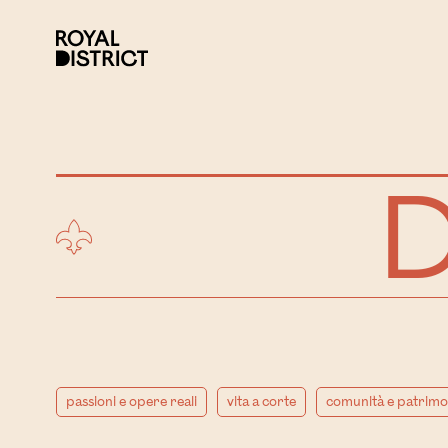
Vai al contenuto
Royal District
D
passioni e opere reali
vita a corte
comunità e patrimo