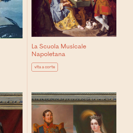
La Scuola Musicale
Napoletana
vita a corte