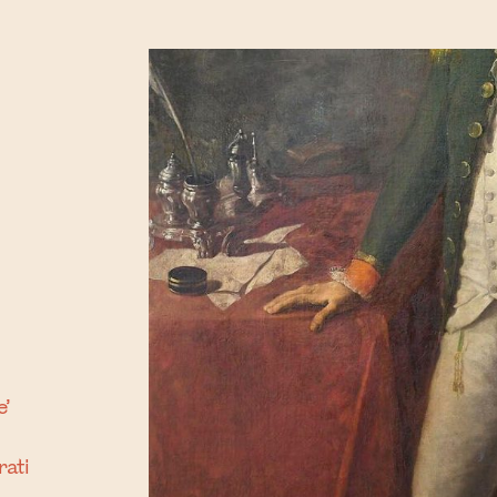
e’
rati