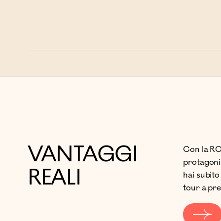
Successivo »
VANTAGGI
Con la RO
protagonis
REALI
hai subito
tour a pre