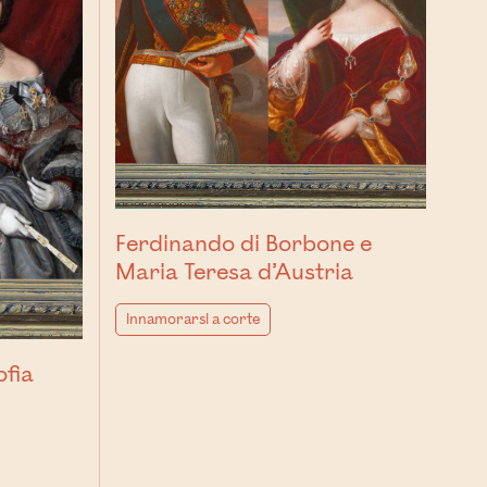
Ferdinando di Borbone e
Maria Teresa d’Austria
innamorarsi a corte
ofia