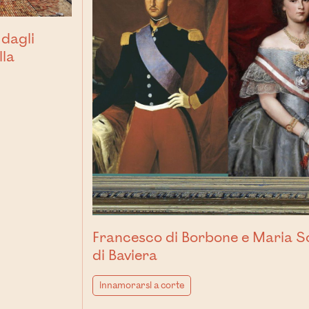
 dagli
lla
Francesco di Borbone e Maria S
di Baviera
innamorarsi a corte