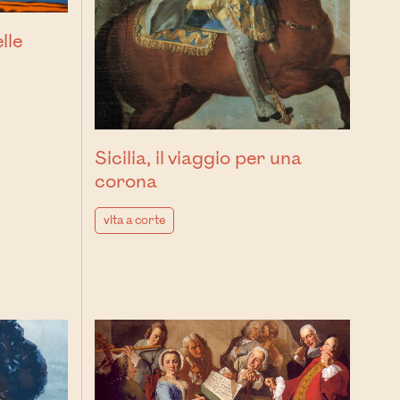
lle
Sicilia, il viaggio per una
corona
vita a corte