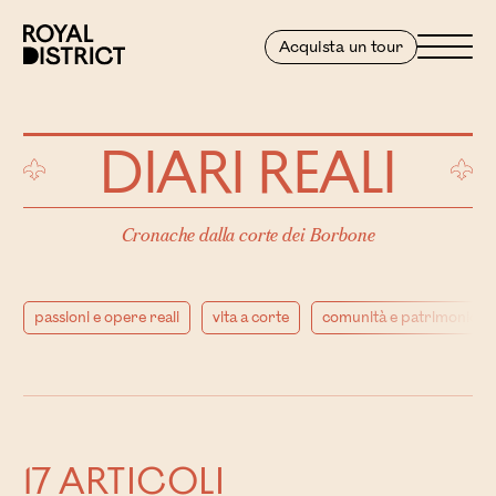
Vai al contenuto
Royal District
Menu
Acquista un tour
DIARI REALI
Cronache dalla corte dei Borbone
passioni e opere reali
vita a corte
comunità e patrimonio
17 ARTICOLI