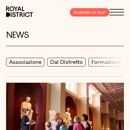
Vai al contenuto
Royal District
Menu
Acquista un tour
NEWS
Associazione
Dal Distretto
Formazione