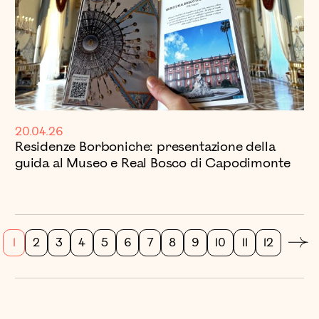
20.04.26
Residenze Borboniche: presentazione della
guida al Museo e Real Bosco di Capodimonte
1
2
3
4
5
6
7
8
9
10
11
12