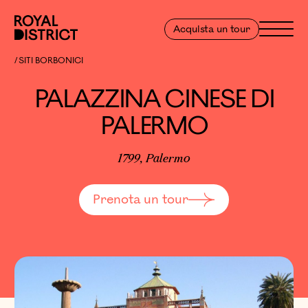
Vai al contenuto
Royal District
Menu
Acquista un tour
PALAZZINA CINESE DI PALERMO
SITI BORBONICI
PALAZZINA CINESE DI
PALERMO
1799, Palermo
Prenota un tour