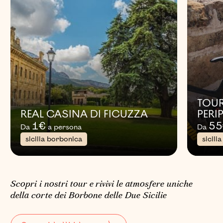
TOUR
REAL CASINA DI FICUZZA
PERI
1
€
55
Da
a persona
Da
sicilia borbonica
sicili
Scopri i nostri tour e rivivi le atmosfere uniche
della corte dei Borbone delle Due Sicilie