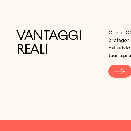
VANTAGGI
Con la RO
protagonis
REALI
hai subito
tour a pre