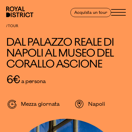
Vai al contenuto
Royal District
Menu
Acquista un tour
DAL PALAZZO REALE DI NAPOLI AL MUSEO DEL CORALLO ASCI
TOUR
DAL PALAZZO REALE DI
NAPOLI AL MUSEO DEL
CORALLO ASCIONE
6
€
a persona
Mezza giornata
Napoli