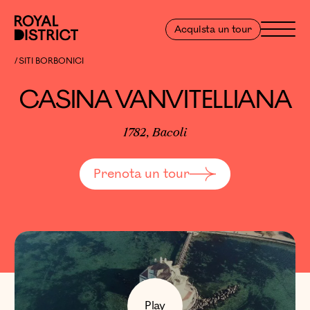
Vai al contenuto
Royal District
Menu
Acquista un tour
CASINA VANVITELLIANA
SITI BORBONICI
CASINA VANVITELLIANA
1782, Bacoli
Prenota un tour
Play