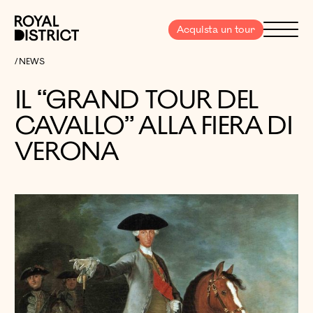
Vai al contenuto
Royal District
Menu
Acquista un tour
IL “GRAND TOUR DEL CAVALLO” ALLA FIERA DI VERONA
NEWS
IL “GRAND TOUR DEL
CAVALLO” ALLA FIERA DI
VERONA