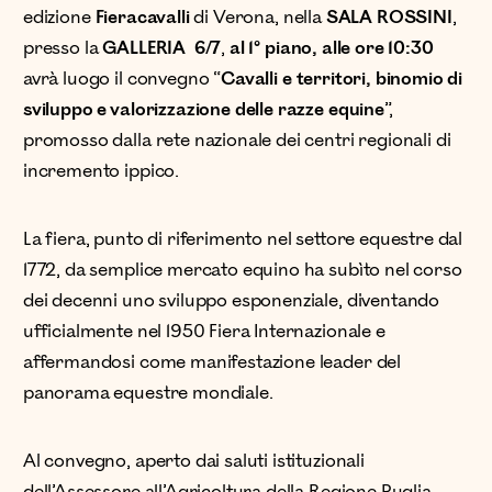
edizione
Fieracavalli
di Verona, nella
SALA ROSSINI
,
presso la
GALLERIA 6/7
,
al 1° piano, alle ore 10:30
avrà luogo il convegno “
Cavalli e territori, binomio di
sviluppo e valorizzazione delle razze equine
”,
promosso dalla rete nazionale dei centri regionali di
incremento ippico.
La fiera, punto di riferimento nel settore equestre dal
1772, da semplice mercato equino ha subìto nel corso
dei decenni uno sviluppo esponenziale, diventando
ufficialmente nel 1950 Fiera Internazionale e
affermandosi come manifestazione leader del
panorama equestre mondiale.
Al convegno, aperto dai saluti istituzionali
dell’Assessore all’Agricoltura della Regione Puglia