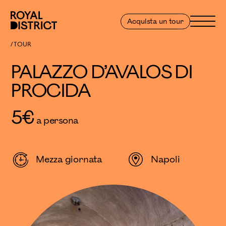
Vai al contenuto
Royal District
Menu
Acquista un tour
PALAZZO D’AVALOS DI PROCIDA
TOUR
PALAZZO D’AVALOS DI
PROCIDA
5
€
a persona
Mezza giornata
Napoli