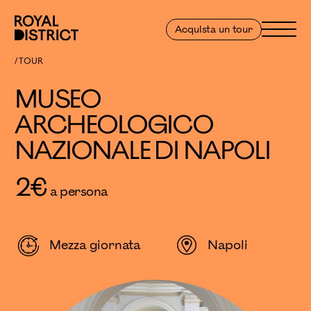
Vai al contenuto
Royal District
Menu
Acquista un tour
MUSEO ARCHEOLOGICO NAZIONALE DI NAPOLI
TOUR
MUSEO
ARCHEOLOGICO
NAZIONALE DI NAPOLI
2
€
a persona
Mezza giornata
Napoli