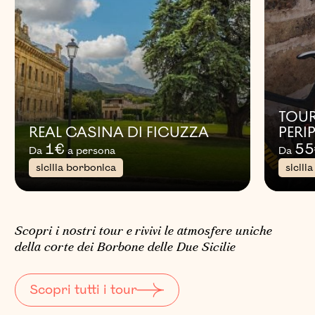
TOUR
REAL CASINA DI FICUZZA
PERI
1
€
55
Da
a persona
Da
sicilia borbonica
sicili
Scopri i nostri tour e rivivi le atmosfere uniche
della corte dei Borbone delle Due Sicilie
Scopri tutti i tour