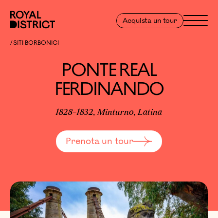
Vai al contenuto
Royal District
Menu
Acquista un tour
PONTE REAL FERDINANDO
SITI BORBONICI
PONTE REAL
FERDINANDO
1828-1832, Minturno, Latina
Prenota un tour