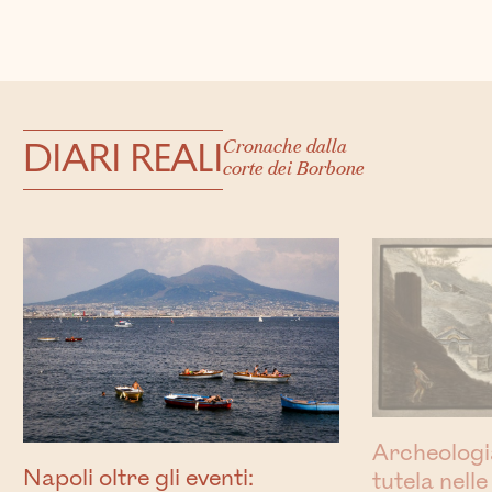
DIARI REALI
Cronache dalla
corte dei Borbone
Archeologia
Napoli oltre gli eventi:
tutela nelle