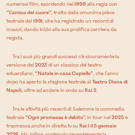
numerosi film, esordendo nel
1998
alla regia con
“L’amico del cuore”
, tratto dalla omonima pièce
teatrale del
1991
, che ha registrato un record di
incassi, dando inizio alla sua prolifica carriera da
regista.
Tra i suoi più grandi successi c’è sicuramente la
versione del
2023
di un classico del teatro
eduardiano,
“Natale in casa Cupiello”
, che l’anno
dopo ha aperto la stagione teatrale al
Teatro Diana di
Napoli,
oltre ad andare in onda su
Rai 2
.
Tra le attività più recenti di Salemme la commedia
teatrale
“Ogni promessa è debito”,
in tour nel
2025
e
trasmessa anche in diretta tv su
Rai 1 il 5 gennaio
2026.
Ha, infine, sostenuto recentemente la