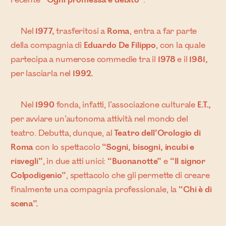
Nel
1977,
trasferitosi a
Roma
, entra a far parte
della compagnia di
Eduardo De Filippo
, con la quale
partecipa a numerose commedie tra il
1978
e il
1981,
per lasciarla nel
1992.
Nel
1990
fonda, infatti, l’associazione culturale
E.T.,
per avviare un’autonoma attività nel mondo del
teatro. Debutta, dunque, al
Teatro dell’Orologio di
Roma
con lo spettacolo
“Sogni, bisogni, incubi e
risvegli”
, in due atti unici:
“Buonanotte”
e
“Il signor
Colpodigenio”
, spettacolo che gli permette di creare
finalmente una compagnia professionale, la
“Chi è di
scena”.