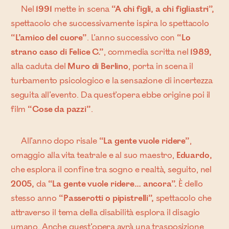
Nel
1991
mette in scena
“A chi figli, a chi figliastri”,
spettacolo che successivamente ispira lo spettacolo
“L’amico del cuore”
. L’anno successivo con
“Lo
strano caso di Felice C.”
, commedia scritta nel
1989,
alla caduta del
Muro di Berlino
, porta in scena il
turbamento psicologico e la sensazione di incertezza
seguita all’evento. Da quest’opera ebbe origine poi il
film
“Cose da pazzi”
.
All’anno dopo risale
“La gente vuole ridere”
,
omaggio alla vita teatrale e al suo maestro,
Eduardo,
che esplora il confine tra sogno e realtà, seguito, nel
2005,
da
“La gente vuole ridere… ancora”.
È dello
stesso anno
“Passerotti o pipistrelli”,
spettacolo che
attraverso il tema della disabilità esplora il disagio
umano. Anche quest’opera avrà una trasposizione