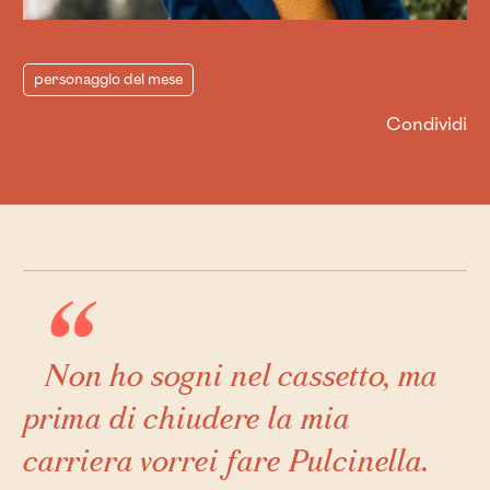
personaggio del mese
Condividi
Non ho sogni nel cassetto, ma
prima di chiudere la mia
carriera vorrei fare Pulcinella.