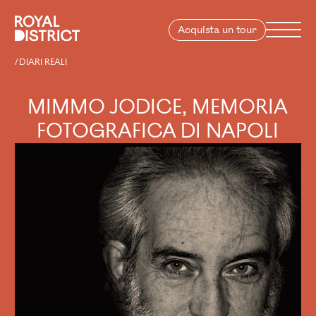
Vai al contenuto
Royal District
Menu
Acquista un tour
MIMMO JODICE, MEMORIA FOTOGRAFICA DI NAPOLI
DIARI REALI
MIMMO JODICE, MEMORIA
FOTOGRAFICA DI NAPOLI