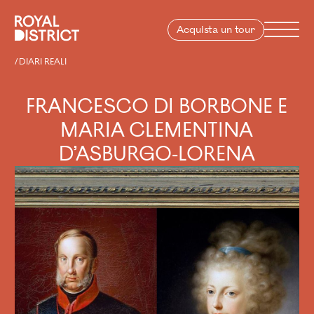
Vai al contenuto
Royal District
Menu
Acquista un tour
FRANCESCO DI BORBONE E MARIA CLEMENTINA D’ASBU
DIARI REALI
FRANCESCO DI BORBONE E
MARIA CLEMENTINA
D’ASBURGO-LORENA