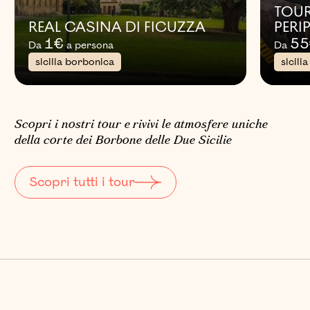
TOUR
REAL CASINA DI FICUZZA
PERI
1
€
55
Da
a persona
Da
sicilia borbonica
sicili
Scopri i nostri tour e rivivi le atmosfere uniche
della corte dei Borbone delle Due Sicilie
Scopri tutti i tour